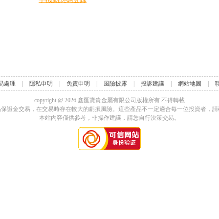
易處理
|
隱私申明
|
免責申明
|
風險披露
|
投訴建議
|
網站地圖
|
copyright @
2026
鑫匯寶貴金屬有限公司版權所有 不得轉載
品保證金交易，在交易時存在較大的虧損風險。這些產品不一定適合每一位投資者，請
本站內容僅供參考，非操作建議，請您自行決策交易。