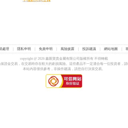
易處理
|
隱私申明
|
免責申明
|
風險披露
|
投訴建議
|
網站地圖
|
copyright @
2026
鑫匯寶貴金屬有限公司版權所有 不得轉載
品保證金交易，在交易時存在較大的虧損風險。這些產品不一定適合每一位投資者，請
本站內容僅供參考，非操作建議，請您自行決策交易。